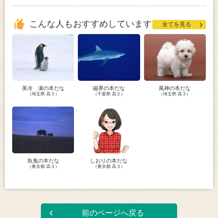
こんな人もおすすめしています
全てを見る
美冷 凍の本だな
磁界の本だな
風神の本だな
（埼玉県 高３）
（千葉県 高２）
（埼玉県 高３）
魚鬼の本だな
しおりの本だな
（東京都 高３）
（東京都 高３）
前のページへ戻る