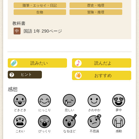
随筆・エッセイ・日記
歴史・地理
生物
冒険・推理
教科書
中
国語 1年 290ページ
読みたい
読んだよ
ヒント
おすすめ
感想
どきどき
にっこり
悲しい
さわやか
夢中
こわい
びっくり
なるほど
不思議
感動