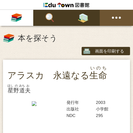
本を探そう
画面を印刷する
いのち
アラスカ 永遠なる
生命
ほし
の
みち
お
星
野
道
夫
発行年
2003
出版社
小学館
NDC
295