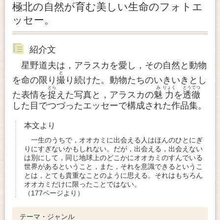
極北の自然が育む美しい生命のフォトエ
ッセー。
紹介文
星野道夫は，アラスカを愛し，その自然と動物
と
を命の限り
撮
り続けた。動物たちのいきいきとし
とら
み
りょく
とう
てつ
た表情を
捉
えた写真と，アラスカの
魅
力
を
透
徹
した目でつづったエッセーで構成された作品集。
本文より
一生のうちで，オオカミに出会える人はほんのひとにぎ
りにすぎないかもしれない。だが，出会える，出会えない
は別にして，同じ地球上のどこかにオオカミのすんでいる
世界があるということ，また，それを意識できるというこ
とは，とても貴重なことのように思える。それはもちろん
オオカミだけに限ったことではない。
（177ページより）
テーマ・ジャンル