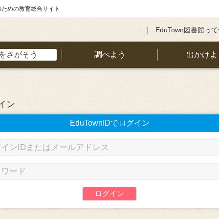
のための教育総合サイト
EduTown図書館っ
をさがそう
調べよう
出かけよ
イン
EduTownIDでログイン
ログイン