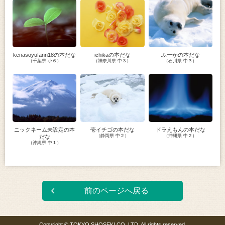
kenasoyufann18の本だな
ichikaの本だな
ふーかの本だな
（千葉県 小６）
（神奈川県 中３）
（石川県 中３）
ニックネーム未設定の本
壱イチゴの本だな
ドラえもんの本だな
（静岡県 中２）
（沖縄県 中２）
だな
（沖縄県 中１）
前のページへ戻る
Copyright © TOKYO SHOSEKI CO.,LTD. All rights reserved.