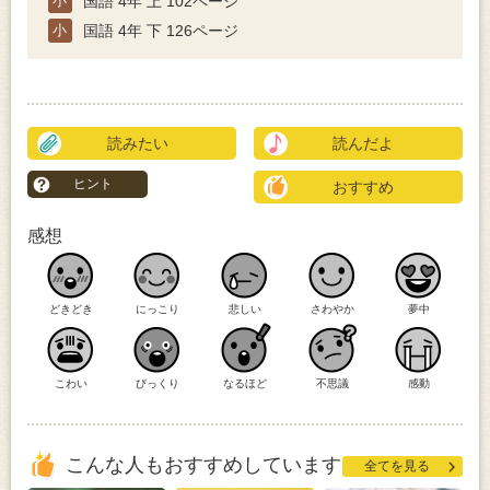
小
国語 4年 上 102ページ
小
国語 4年 下 126ページ
読みたい
読んだよ
ヒント
おすすめ
感想
どきどき
にっこり
悲しい
さわやか
夢中
こわい
びっくり
なるほど
不思議
感動
こんな人もおすすめしています
全てを見る