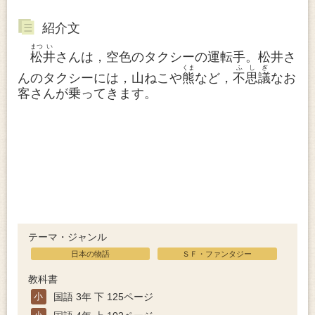
紹介文
まつ
い
松
井
さんは，空色のタクシーの運転手。松井さ
くま
ふ
し
ぎ
んのタクシーには，山ねこや
熊
など，
不
思
議
なお
客さんが乗ってきます。
テーマ・ジャンル
日本の物語
ＳＦ・ファンタジー
教科書
小
国語 3年 下 125ページ