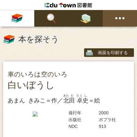
本を探そう
画面を印刷する
車のいろは空のいろ
白いぼうし
きた
だ
たく
し
あまん きみこ＝作／
北
田
卓
史
＝絵
発行年
2000
出版社
ポプラ社
NDC
913