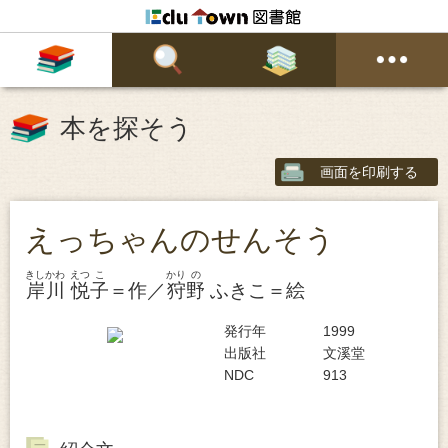
本を探そう
画面を印刷する
えっちゃんのせんそう
きし
かわ
えつ
こ
かり
の
岸
川
悦
子
＝作／
狩
野
ふきこ＝絵
発行年
1999
出版社
文溪堂
NDC
913