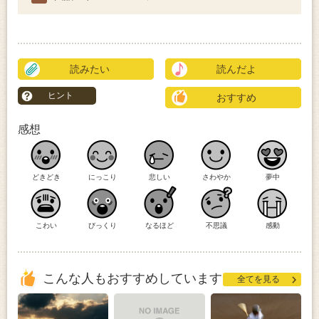
読みたい
読んだよ
ヒント
おすすめ
感想
どきどき
にっこり
悲しい
さわやか
夢中
こわい
びっくり
なるほど
不思議
感動
こんな人もおすすめしています
全てを見る