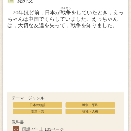
紹介文
せん
そう
70年ほど前，日本が
戦
争
をしていたとき，えっ
ちゃんは中国でくらしていました。えっちゃん
は，大切な友達を失って，戦争を知りました。
テーマ・ジャンル
日本の物語
戦争・平和
友達・恋
福祉・人権
教科書
小
国語 4年 上 103ページ