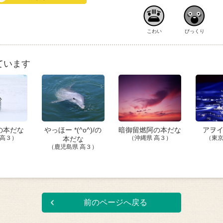
こわい
びっくり
ています
の本だな
やっほー *(^o^)/の
暗御留燃阿の本だな
アヲ
 高３）
本だな
（沖縄県 高３）
（東京
（鹿児島県 高３）
前のページへ戻る