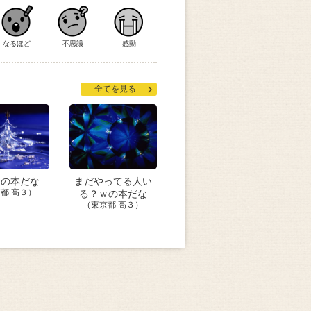
なるほど
不思議
感動
全てを見る
イの本だな
まだやってる人い
都 高３）
る？ｗの本だな
（東京都 高３）