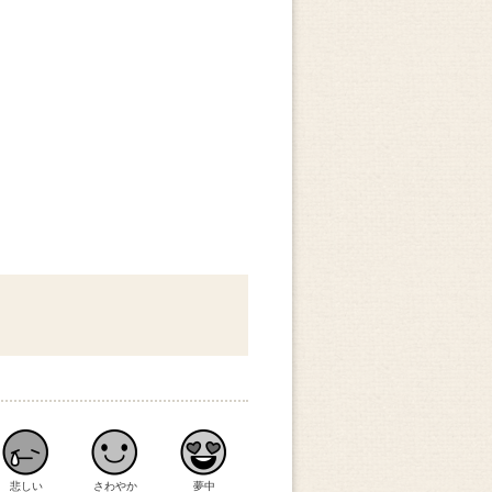
悲しい
さわやか
夢中