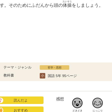
たいそう
す。そのためにふだんから頭の
体操
をしましょう。
テーマ・ジャンル
哲学・思想
教科書
小
国語 5年 95ページ
感想
読んだよ
おすすめ
どきどき
にっこり