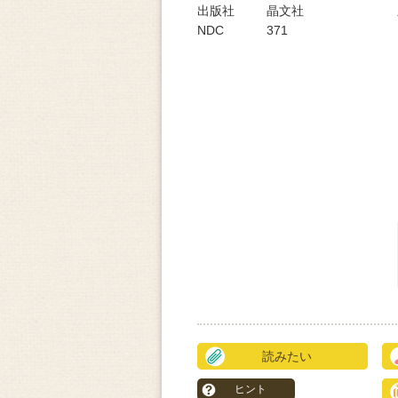
出版社
晶文社
NDC
371
読みたい
ヒント