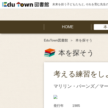
未来を担う子どもたちと, それを育む先生
HOME
本
EduTown図書館
本を探そう
本を探そう
考える練習をし
マリリン・バーンズ／マ
発行年
1985