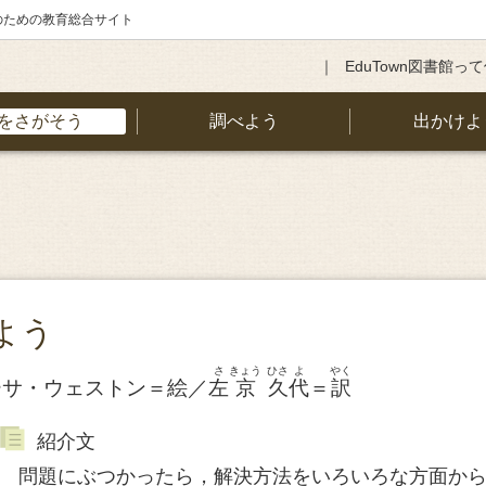
のための教育総合サイト
EduTown図書館っ
をさがそう
調べよう
出かけよ
よう
さ
きょう
ひさ
よ
やく
ーサ・ウェストン＝絵／
左
京
久
代
＝
訳
紹介文
問題にぶつかったら，解決方法をいろいろな方面から