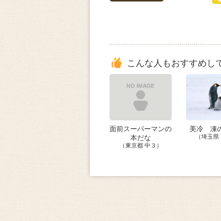
こんな人もおすすめし
面前スーパーマンの
美冷 凍
本だな
（埼玉県
（東京都 中３）