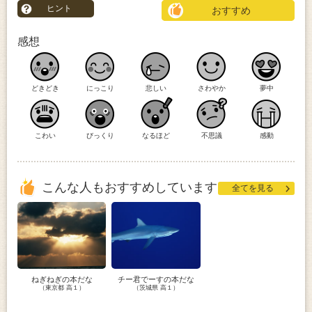
ヒント
おすすめ
感想
どきどき
にっこり
悲しい
さわやか
夢中
こわい
びっくり
なるほど
不思議
感動
こんな人もおすすめしています
全てを見る
ねぎねぎの本だな
チー君でーすの本だな
（東京都 高１）
（茨城県 高１）