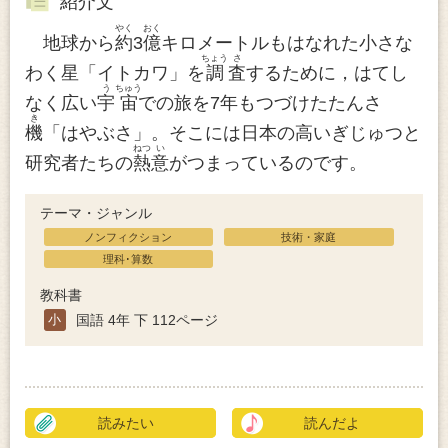
紹介文
やく
おく
地球から
約
3
億
キロメートルもはなれた小さな
ちょう
さ
わく星「イトカワ」を
調
査
するために，はてし
う
ちゅう
なく広い
宇
宙
での旅を7年もつづけたたんさ
き
機
「はやぶさ」。そこには日本の高いぎじゅつと
ねつ
い
研究者たちの
熱
意
がつまっているのです。
テーマ・ジャンル
ノンフィクション
技術・家庭
理科･算数
教科書
小
国語 4年 下 112ページ
読みたい
読んだよ