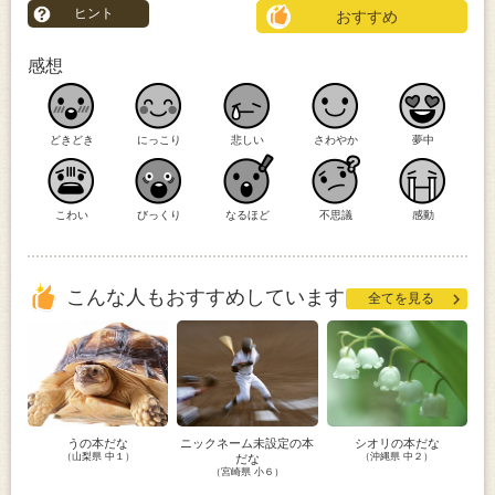
ヒント
おすすめ
感想
どきどき
にっこり
悲しい
さわやか
夢中
こわい
びっくり
なるほど
不思議
感動
こんな人もおすすめしています
全てを見る
うの本だな
ニックネーム未設定の本
シオリの本だな
（山梨県 中１）
（沖縄県 中２）
だな
（宮崎県 小６）