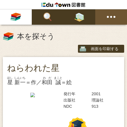
本を探そう
画面を印刷する
ねらわれた星
ほし
しんいち
わだ
まこと
星
新一
＝作／
和田
誠
＝絵
発行年
2001
出版社
理論社
NDC
913