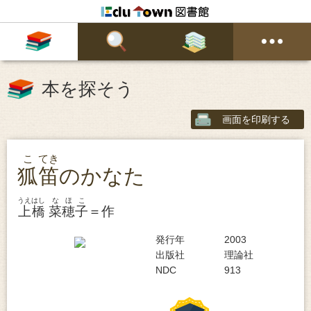
本を探そう
画面を印刷する
こ
てき
狐
笛
のかなた
うえはし
なほこ
上橋
菜穂子
＝作
発行年
2003
出版社
理論社
NDC
913