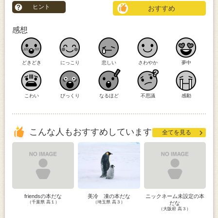
ヒント
おすすめ
感想
どきどき
にっこり
悲しい
さわやか
夢中
こわい
びっくり
なるほど
不思議
感動
こんな人もおすすめしています
全てを見る
friendsの本だな
美冷 凍の本だな
ニックネーム未設定の本
（千葉県 高１）
（埼玉県 高３）
だな
（大阪府 高３）