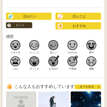
読みたい
読んだよ
ヒント
おすすめ
感想
どきどき
にっこり
悲しい
さわやか
夢中
こわい
びっくり
なるほど
不思議
感動
こんな人もおすすめしています
全てを見る