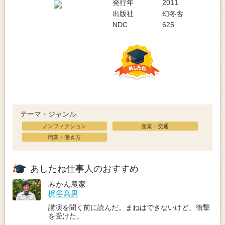
発行年
2011
出版社
幻冬舎
NDC
625
テーマ・ジャンル
ノンフィクション
産業・交通
職業・働き方
あしたね仕事人のおすすめ
みかん農家
梶谷高男
講演を聞く前に読んだ。まねはできないけど、衝撃
を受けた。