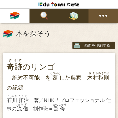
本を探そう
画面を印刷する
き
せき
奇
跡
のリンゴ
くつがえ
き
むら
あきのり
「絶対不可能」を
覆
した農家
木
村
秋則
の記録
いしかわ
たく
じ
石川
拓
治
＝著／NHK「プロフェッショナル 仕
りゅう
ぎ
かん
しゅう
事の
流
儀
」制作班＝
監
修