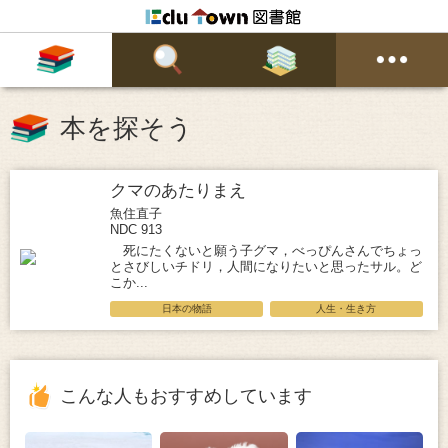
本を探そう
クマのあたりまえ
魚住直子
NDC 913
死にたくないと願う子グマ，べっぴんさんでちょっ
とさびしいチドリ，人間になりたいと思ったサル。ど
こか...
日本の物語
人生・生き方
こんな人もおすすめしています