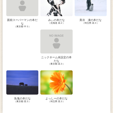
面前スーパーマンの本だ
みぃの本だな
美冷 凍の本だな
（北海道 高２）
（埼玉県 高３）
な
（東京都 中３）
ニックネーム未設定の本
だな
（東京都 高３）
魚鬼の本だな
よっしーの本だな
（東京都 高３）
（埼玉県 高３）