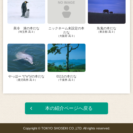
美冷 凍の本だな
ニックネーム未設定の本
魚鬼の本だな
（埼玉県 高３）
（東京都 高３）
だな
（大阪府 高３）
やっほー *(^o^)/の本だな
0111の本だな
（鹿児島県 高３）
（千葉県 高３）
本の紹介ページへ戻る
Copyright © TOKYO SHOSEKI CO.,LTD. All rights reserved.