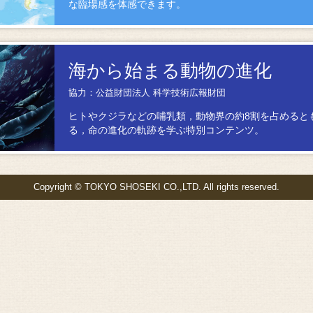
な臨場感を体感できます。
海から始まる動物の進化
協力：公益財団法人 科学技術広報財団
ヒトやクジラなどの哺乳類，動物界の約8割を占めると
る，命の進化の軌跡を学ぶ特別コンテンツ。
Copyright © TOKYO SHOSEKI CO.,LTD. All rights reserved.