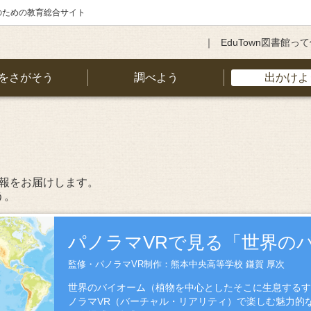
のための教育総合サイト
EduTown図書館っ
をさがそう
調べよう
出かけよ
情報をお届けします。
う。
パノラマVRで見る「世界の
監修・パノラマVR制作：熊本中央高等学校 鎌賀 厚次
世界のバイオーム（植物を中心としたそこに生息するすべ
ノラマVR（バーチャル・リアリティ）で楽しむ魅力的