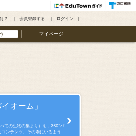
て何？
会員登録する
ログイン
う
マイページ
バイオーム」
ての生物の集まり）を，360°パ
なコンテンツ。その場にいるよう